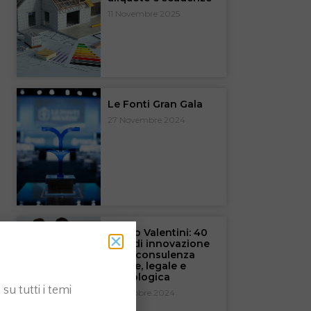
11 Novembre 2025
Le Fonti Gran Gala
27 Novembre 2024
Studio Valentini: 40
anni di innovazione
nella consulenza
fiscale, legale e
tecnologica
su tutti i temi
25 Ottobre 2024