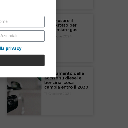
Come usare il
termostato per
risparmiare gas
18 Ottobre 2024
lla privacy
.
Allineamento delle
accise su diesel e
benzina: cosa
cambia entro il 2030
17 Ottobre 2024