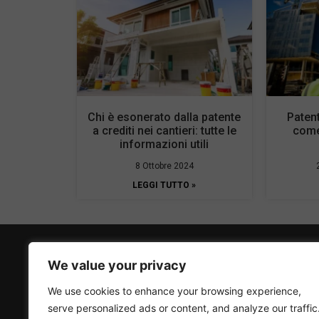
Chi è esonerato dalla patente
Patent
a crediti nei cantieri: tutte le
come
informazioni utili
8 Ottobre 2024
LEGGI TUTTO »
We value your privacy
We use cookies to enhance your browsing experience,
Tuttosuperbonus.it è la tua fonte
online di informazioni utili e novità sui
serve personalized ads or content, and analyze our traffic