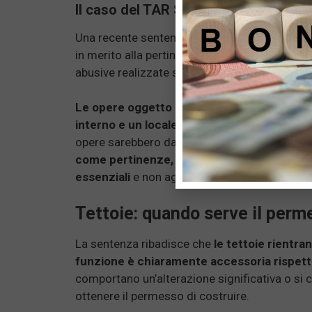
Il caso del TAR Sicilia
Una recente sentenza del TAR Sicilia, la n. 776
in merito alla pertinenza urbanistica. Il ricor
abusive realizzate senza il permesso di costru
Le opere oggetto dell’ordinanza includevan
interno e un locale garage
. Tuttavia, i giud
opere sarebbero da considerare pertinenze de
come pertinenze, le opere non devono solo
essenziali
e non aggiungere un ulteriore man
Tettoie: quando serve il perm
La sentenza ribadisce che
le tettoie rientran
funzione è chiaramente accessoria rispetto
comportano un’alterazione significativa o si
ottenere il permesso di costruire.