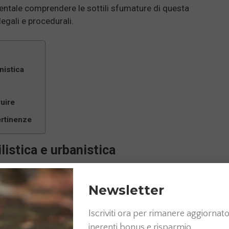
mentale comprendere le sottili sfumature di questa
egali e procedurali.
nistica
uire
ertinenze
listica e urbanistica
cetto di pertinenza varia a seconda del contesto
ampia e meno rigida, quella urbanistica impone criteri più
Newsletter
e collegate a un bene principale possono essere
Iscriviti ora per rimanere aggiornato 
inerenti bonus e risparmio.