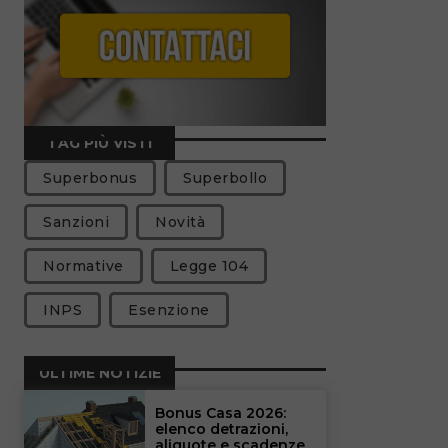
TAG PIÙ VISTI
Superbonus
Superbollo
Sanzioni
Novità
Normative
Legge 104
INPS
Esenzione
ULTIME NOTIZIE
Bonus Casa 2026:
elenco detrazioni,
aliquote e scadenze