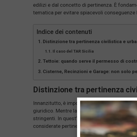
edilizi e dal concetto di pertinenza. È fonda
tematica per evitare spiacevoli conseguenze l
Indice dei contenuti
Distinzione tra pertinenza civilistica e urba
Il caso del TAR Sicilia
Tettoie: quando serve il permesso di costr
Cisterne, Recinzioni e Garage: non solo p
Distinzione tra pertinenza civi
Innanzitutto, è importante chiarire che il con
giuridico. Mentre la nozione civilistica è più 
stringenti. In quest’ottica, non tutte le oper
considerate pertinenziali.