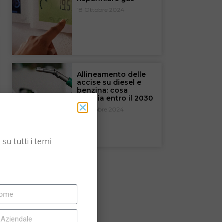
18 Ottobre 2024
Allineamento delle
accise su diesel e
benzina: cosa
cambia entro il 2030
17 Ottobre 2024
su tutti i temi