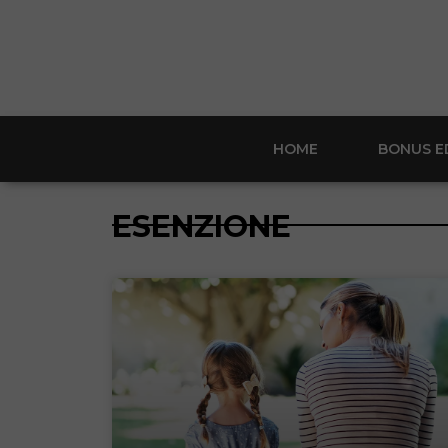
HOME
BONUS ED
ESENZIONE