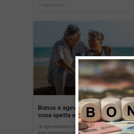
12 Agosto 2024
Bonus e agevolazioni per over 55:
cosa spetta e come richiederle
Le agevolazioni e i bonus per chi ha superato i 55 a
sono numerosi e coprono diverse esigenze, dal