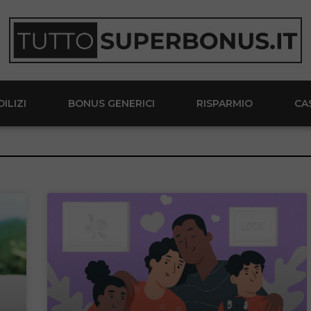
ILIZI
BONUS GENERICI
RISPARMIO
CA