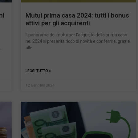
ni
Mutui prima casa 2024: tutti i bonus
attivi per gli acquirenti
Il panorama dei mutui per l’acquisto della prima casa
nel 2024 si presenta ricco di novità e conferme, grazie
alle
o
LEGGI TUTTO »
12 Gennaio 2024