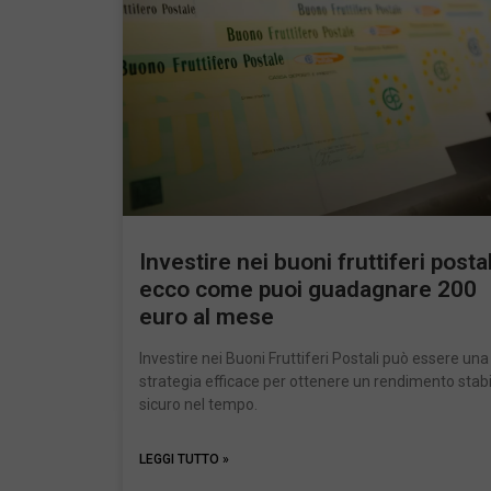
Investire nei buoni fruttiferi postal
ecco come puoi guadagnare 200
euro al mese
Investire nei Buoni Fruttiferi Postali può essere una
strategia efficace per ottenere un rendimento stabi
sicuro nel tempo.
LEGGI TUTTO »