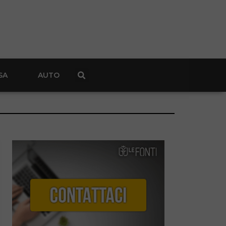
SA
AUTO