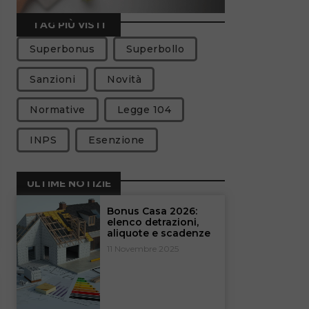
TAG PIÙ VISTI
Superbonus
Superbollo
Sanzioni
Novità
Normative
Legge 104
INPS
Esenzione
ULTIME NOTIZIE
Bonus Casa 2026:
elenco detrazioni,
aliquote e scadenze
11 Novembre 2025