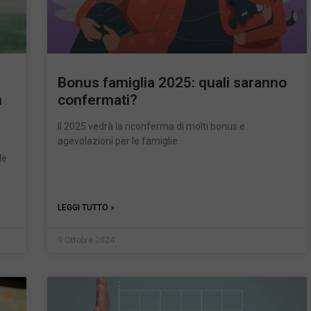
Bonus famiglia 2025: quali saranno
n
confermati?
Il 2025 vedrà la riconferma di molti bonus e
agevolazioni per le famiglie.
le
LEGGI TUTTO »
9 Ottobre 2024