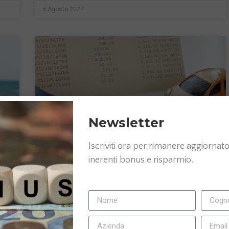
5 Agosto 2024
Newsletter
Iscriviti ora per rimanere aggiornato 
inerenti bonus e risparmio.
Esenzione bollo auto per comuni
sotto i 3 mila abitanti: un passo
avanti per i piccoli comuni montani
nni