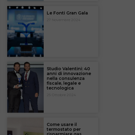
Le Fonti Gran Gala
27 Novembre 2024
Studio Valentini: 40
anni di innovazione
nella consulenza
fiscale, legale e
tecnologica
25 Ottobre 2024
Come usare il
termostato per
risparmiare gas