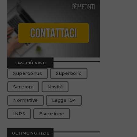
TAG PIÙ VISTI
Superbonus
Superbollo
Sanzioni
Novità
Normative
Legge 104
INPS
Esenzione
ULTIME NOTIZIE