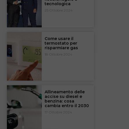
tecnologica
25 Ottobre 2024
Come usare il
termostato per
risparmiare gas
18 Ottobre 2024
Allineamento delle
accise su diesel e
benzina: cosa
cambia entro il 2030
17 Ottobre 2024