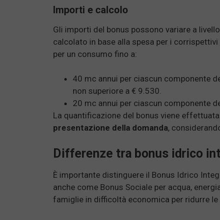
Importi e calcolo
Gli importi del bonus possono variare a livel
calcolato in base alla spesa per i corrispettiv
per un consumo fino a:
40 mc annui per ciascun componente del 
non superiore a € 9.530.
20 mc annui per ciascun componente del n
La quantificazione del bonus viene effettuata
presentazione della domanda
, considerando 
Differenze tra bonus idrico in
È importante distinguere il Bonus Idrico Integ
anche come Bonus Sociale per acqua, energia e
famiglie in difficoltà economica per ridurre le