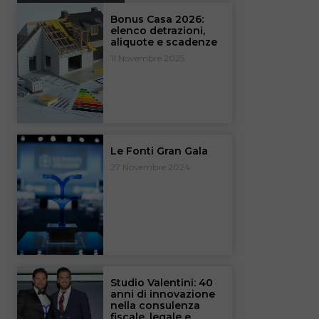
Bonus Casa 2026:
elenco detrazioni,
aliquote e scadenze
11 Novembre 2025
Le Fonti Gran Gala
27 Novembre 2024
Studio Valentini: 40
anni di innovazione
nella consulenza
fiscale, legale e