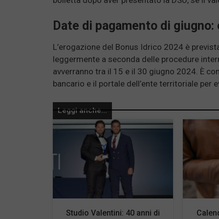
bolletta dopo aver presentato la DSU, se il val
Date di pagamento di giugno: 
L’erogazione del Bonus Idrico 2024 è prevista
leggermente a seconda delle procedure inter
avverranno tra il 15 e il 30 giugno 2024. È co
bancario e il portale dell’ente territoriale per
Leggi anche...
Studio Valentini: 40 anni di
Calen