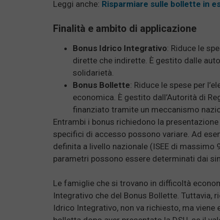
Leggi anche:
Risparmiare sulle bollette in e
Finalità e ambito di applicazione
Bonus Idrico Integrativo
: Riduce le spe
dirette che indirette. È gestito dalle aut
solidarietà.
Bonus Bollette
: Riduce le spese per l’ele
economica. È gestito dall’Autorità di R
finanziato tramite un meccanismo nazio
Entrambi i bonus richiedono la presentazione d
specifici di accesso possono variare. Ad esem
definita a livello nazionale (ISEE di massimo 9
parametri possono essere determinati dai si
Le famiglie che si trovano in difficoltà econ
Integrativo che del Bonus Bollette. Tuttavia, 
Idrico Integrativo, non va richiesto, ma vie