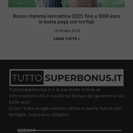
Bonus mamma lavoratrice 2025: fino a 3000 euro
in busta paga con tre figli
15 Ottobre 2024
LEGGI TUTTO »
Tuttosuperbonus.it è la tua fonte online di
informazioni utili e novità sui bonus del governo e sul
bollo auto.
Scopri tutte le agevolazioni attive e quelle future per
famiglie, imprese e cittadini.
SEZIONI