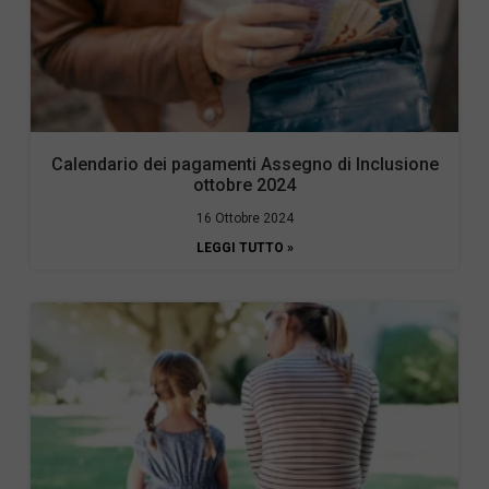
Calendario dei pagamenti Assegno di Inclusione
ottobre 2024
16 Ottobre 2024
LEGGI TUTTO »