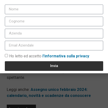
utilizzando i canali telematici disponibili. È
necessario attenersi scrupolosamente alle
istruzioni fornite.
Cosa succede successivamente
Entro dieci giorni dall’invio della domanda, verrà
inviata una ricevuta che conferma la presa in
carico della richiesta o il diniego motivato. Il
credito d’imposta può essere utilizzato in
Ho letto ed accetto
l'informativa sulla privacy
.
compensazione con F24 o nella dichiarazione dei
redditi dell’anno dei costi sostenuti e degli anni
Invia
successivi, fino all’utilizzo completo del bonus
spettante.
Leggi anche:
Assegno unico febbraio 2024:
calendario, novità e scadenze da conoscere