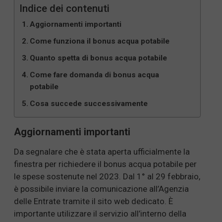
Indice dei contenuti
Aggiornamenti importanti
Come funziona il bonus acqua potabile
Quanto spetta di bonus acqua potabile
Come fare domanda di bonus acqua
potabile
Cosa succede successivamente
Aggiornamenti importanti
Da segnalare che è stata aperta ufficialmente la
finestra per richiedere il bonus acqua potabile per
le spese sostenute nel 2023. Dal 1° al 29 febbraio,
è possibile inviare la comunicazione all’Agenzia
delle Entrate tramite il sito web dedicato. È
importante utilizzare il servizio all’interno della