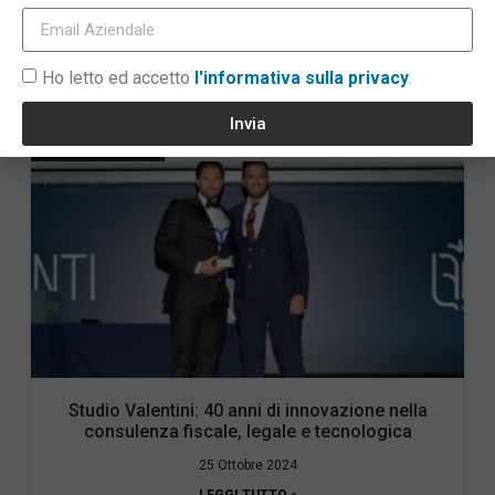
Leggi anche:
Bonus spesa in arrivo: chi potrà
Ho letto ed accetto
l'informativa sulla privacy
.
beneficiarne?
Invia
Leggi anche...
Studio Valentini: 40 anni di innovazione nella
consulenza fiscale, legale e tecnologica
25 Ottobre 2024