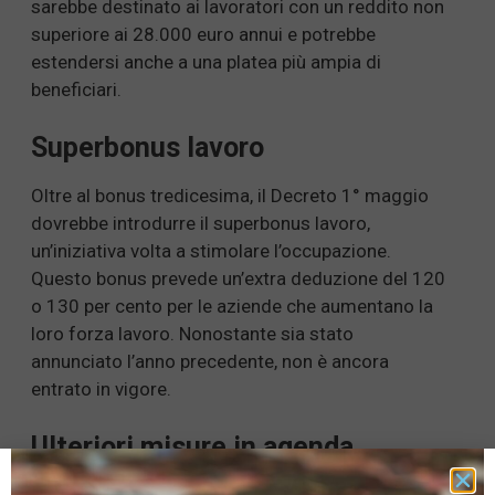
sarebbe destinato ai lavoratori con un reddito non
superiore ai 28.000 euro annui e potrebbe
estendersi anche a una platea più ampia di
beneficiari.
Superbonus lavoro
Oltre al bonus tredicesima, il Decreto 1° maggio
dovrebbe introdurre il superbonus lavoro,
un’iniziativa volta a stimolare l’occupazione.
Questo bonus prevede un’extra deduzione del 120
o 130 per cento per le aziende che aumentano la
loro forza lavoro. Nonostante sia stato
annunciato l’anno precedente, non è ancora
entrato in vigore.
Ulteriori misure in agenda