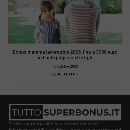
Bonus mamma lavoratrice 2025: fino a 3000 euro
in busta paga con tre figli
15 Ottobre 2024
LEGGI TUTTO »
Tuttosuperbonus.it è la tua fonte online di