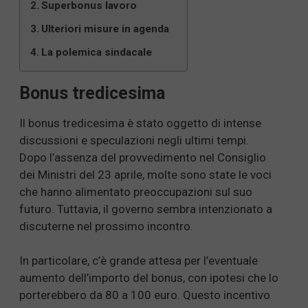
Superbonus lavoro
Ulteriori misure in agenda
La polemica sindacale
Bonus tredicesima
Il bonus tredicesima è stato oggetto di intense
discussioni e speculazioni negli ultimi tempi.
Dopo l’assenza del provvedimento nel Consiglio
dei Ministri del 23 aprile, molte sono state le voci
che hanno alimentato preoccupazioni sul suo
futuro. Tuttavia, il governo sembra intenzionato a
discuterne nel prossimo incontro.
In particolare, c’è grande attesa per l’eventuale
aumento dell’importo del bonus, con ipotesi che lo
porterebbero da 80 a 100 euro. Questo incentivo