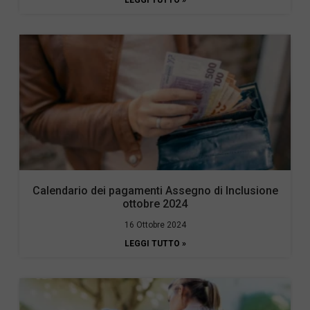
LEGGI TUTTO »
Calendario dei pagamenti Assegno di Inclusione
ottobre 2024
16 Ottobre 2024
LEGGI TUTTO »