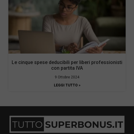
Le cinque spese deducibili per liberi professionisti
con partita IVA
9 Ottobre 2024
LEGGI TUTTO »