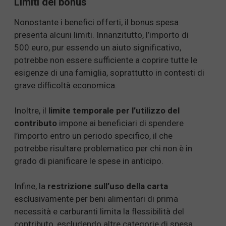
Limiti del bonus
Nonostante i benefici offerti, il bonus spesa
presenta alcuni limiti. Innanzitutto, l’importo di
500 euro, pur essendo un aiuto significativo,
potrebbe non essere sufficiente a coprire tutte le
esigenze di una famiglia, soprattutto in contesti di
grave difficoltà economica.
Inoltre, il
limite temporale per l’utilizzo del
contributo
impone ai beneficiari di spendere
l’importo entro un periodo specifico, il che
potrebbe risultare problematico per chi non è in
grado di pianificare le spese in anticipo.
Infine, la
restrizione sull’uso della carta
esclusivamente per beni alimentari di prima
necessità e carburanti limita la flessibilità del
contributo, escludendo altre categorie di spesa