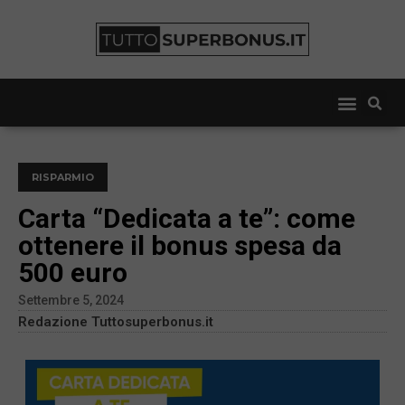
RISPARMIO
Carta “Dedicata a te”: come
ottenere il bonus spesa da
500 euro
Settembre 5, 2024
Redazione Tuttosuperbonus.it