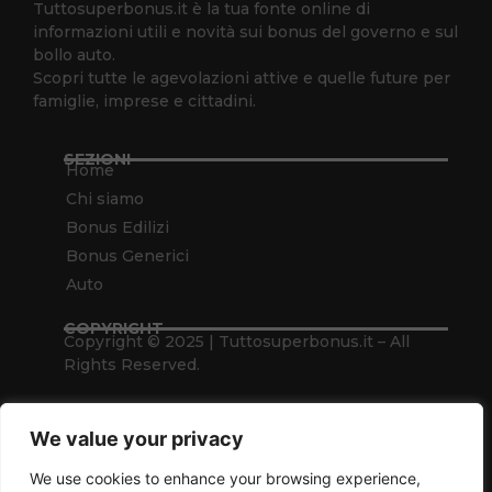
Tuttosuperbonus.it è la tua fonte online di
informazioni utili e novità sui bonus del governo e sul
bollo auto.
Scopri tutte le agevolazioni attive e quelle future per
famiglie, imprese e cittadini.
SEZIONI
Home
Chi siamo
Bonus Edilizi
Bonus Generici
Auto
COPYRIGHT
Copyright © 2025 | Tuttosuperbonus.it – All
Rights Reserved.
NETWORK
Nuoveserietv.it
Tradingfxcrypto.com
We value your privacy
We use cookies to enhance your browsing experience,