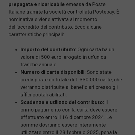
prepagata e ricaricabile
emessa da Poste
Italiane tramite la società controllata Postepay. È
nominativa e viene attivata al momento
dell’accredito del contributo. Ecco alcune
caratteristiche principali:
Importo del contributo:
Ogni carta ha un
valore di 500 euro, erogato in un’unica
tranche annuale.
Numero di carte disponibili:
Sono state
predisposte un totale di 1.330.000 carte, che
verranno distribuite ai beneficiari presso gli
uffici postali abilitati.
Scadenza e utilizzo del contributo:
Il
primo pagamento con la carta deve essere
effettuato entro il 16 dicembre 2024. Le
somme dovranno essere interamente
utilizzate entro il 28 febbraio 2025, pena la