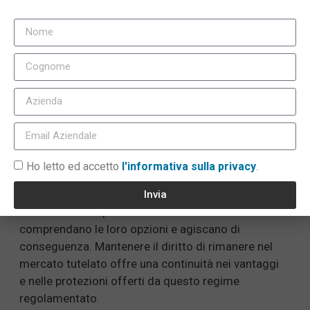
Il passo cruciale in questo processo è la
compilazione di un’apposita autocertificazione,
che deve essere firmata dall’intestatario della
bolletta. Questo documento elencherà i requisiti
che danno diritto a rimanere nel mercato tutelato
e deve essere inviato al fornitore di energia. Dopo
le dovute verifiche, il fornitore darà il via libera al
mantenimento del servizio di maggior tutela.
In conclusione, mentre ci prepariamo al passaggio
Ho letto ed accetto
l'informativa sulla privacy
.
definitivo al mercato libero nell’ambito
dell’energia, è essenziale che coloro che
Invia
soddisfano i requisiti di vulnerabilità
comprendano le loro opzioni e agiscano di
conseguenza. Mantenere il diritto di rimanere nel
mercato tutelato offre una continuità nei vantaggi
e nelle protezioni offerti da questo regime
regolamentato.