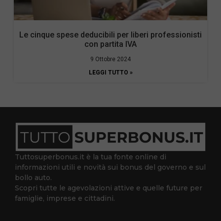
Le cinque spese deducibili per liberi professionisti
con partita IVA
9 Ottobre 2024
LEGGI TUTTO »
Tuttosuperbonus.it è la tua fonte online di
informazioni utili e novità sui bonus del governo e sul
bollo auto.
Scopri tutte le agevolazioni attive e quelle future per
famiglie, imprese e cittadini.