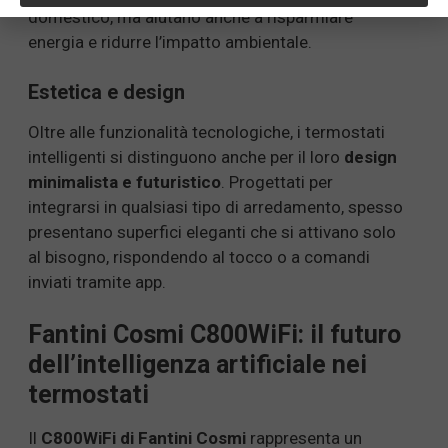
domestico, ma aiutano anche a risparmiare
energia e ridurre l’impatto ambientale.
Estetica e design
Oltre alle funzionalità tecnologiche, i termostati
intelligenti si distinguono anche per il loro
design
minimalista e futuristico
. Progettati per
integrarsi in qualsiasi tipo di arredamento, spesso
presentano superfici eleganti che si attivano solo
al bisogno, rispondendo al tocco o a comandi
inviati tramite app.
Fantini Cosmi C800WiFi: il futuro
dell’intelligenza artificiale nei
termostati
Il
C800WiFi di Fantini Cosmi
rappresenta un