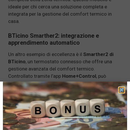
ideale per chi cerca una soluzione completa e
integrata per la gestione del comfort termico in
casa.
BTicino Smarther2: integrazione e
apprendimento automatico
Un altro esempio di eccellenza è il
Smarther2 di
BTicino
, un termostato connesso che offre una
gestione avanzata del comfort termico.
Controllato tramite l’app
Home+Control
, può
gestire non solo la temperatura, ma anche le
valvole termostatiche Netatmo
dei caloriferi.
Inoltre, è in grado di
auto-apprendere
dalle
abitudini degli utenti, garantendo la temperatura
desiderata in ogni momento della giornata.
Benefici dei termostati