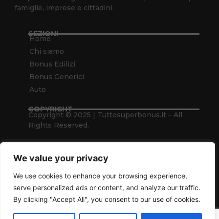
famiglie, imprese e cittadini.
SEZIONI
Home
Chi siamo
Bonus Edilizi
Bonus Generici
Auto
COPYRIGHT
Copyright © 2025 | Tuttosuperbonus.it – All
Rights Reserved.
NETWORK
Nuoveserietv.it
Tradingfxcrypto.com
We value your privacy
We use cookies to enhance your browsing experience,
Privacy Policy
serve personalized ads or content, and analyze our traffic.
Cookie Policy
By clicking "Accept All", you consent to our use of cookies.