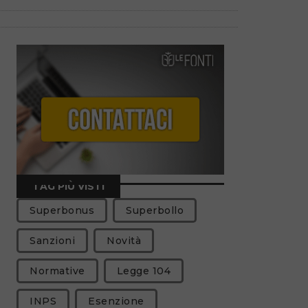
TAG PIÙ VISTI
Superbonus
Superbollo
Sanzioni
Novità
Normative
Legge 104
INPS
Esenzione