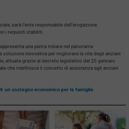
ciale, sarà l’ente responsabile dell’erogazione
 i requisiti stabiliti.
rappresenta una pietra miliare nel panorama
soluzione innovativa per migliorare la vita degli anziani
le, attuata grazie al decreto legislativo del 25 gennaio
le che ridefinisce il concetto di assistenza agli anziani
: un sostegno economico per le famiglie