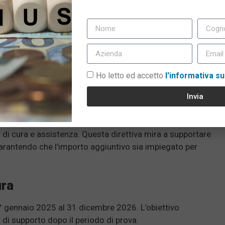
di accompagnamento
namento da 531,76 euro a un totale mensile di 1.380
 questa misura è progettata per garantire un supporto
 di assistenza prioritaria.
Ho letto ed accetto
l'informativa su
Invia
ro aggiuntivi
nno godere di un’ulteriore somma di 850 euro, da
 di cura e assistenza. Questa direttiva mira a supportare
 garantendo che l’importo aggiuntivo sia impiegato per
ura
° gennaio 2025 al 31 dicembre 2026. L’obiettivo
 di supporto dopo il periodo di prova.