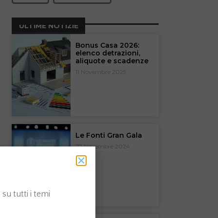
ULTIME NOTIZIE
Bonus Casa 2026:
elenco detrazioni,
aliquote e scadenze
11 Novembre 2025
Le Fonti Gran Gala
27 Novembre 2024
su tutti i temi