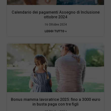
Calendario dei pagamenti Assegno di Inclusione
ottobre 2024
16 Ottobre 2024
LEGGI TUTTO »
Bonus mamma lavoratrice 2025: fino a 3000 euro
in busta paga con tre figli