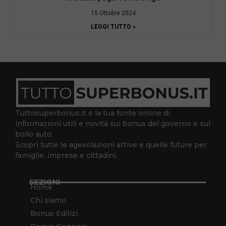
15 Ottobre 2024
LEGGI TUTTO »
Tuttosuperbonus.it è la tua fonte online di
informazioni utili e novità sui bonus del governo e sul
bollo auto.
Scopri tutte le agevolazioni attive e quelle future per
famiglie, imprese e cittadini.
SEZIONI
Home
Chi siamo
Bonus Edilizi