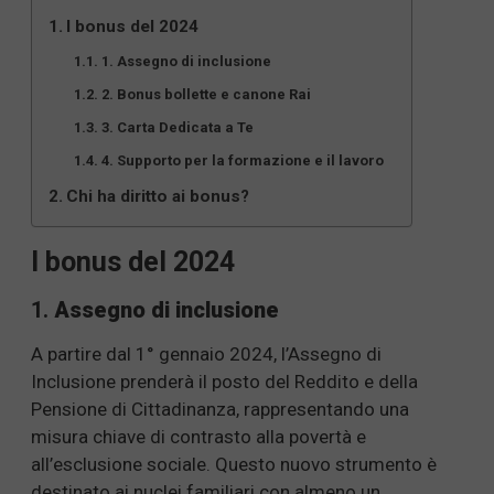
I bonus del 2024
1. Assegno di inclusione
2. Bonus bollette e canone Rai
3. Carta Dedicata a Te
4. Supporto per la formazione e il lavoro
Chi ha diritto ai bonus?
I bonus del 2024
1.
Assegno di inclusione
A partire dal 1° gennaio 2024, l’Assegno di
Inclusione prenderà il posto del Reddito e della
Pensione di Cittadinanza, rappresentando una
misura chiave di contrasto alla povertà e
all’esclusione sociale. Questo nuovo strumento è
destinato ai nuclei familiari con almeno un