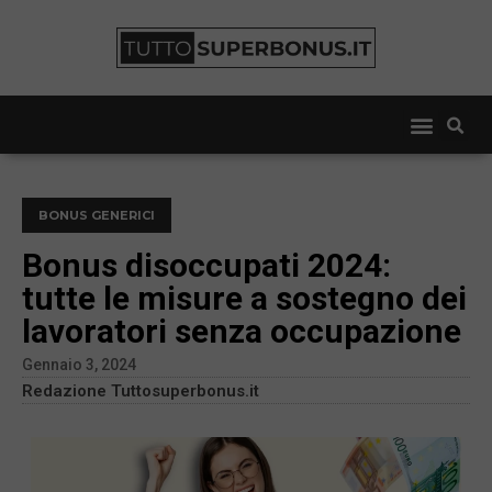
BONUS GENERICI
Bonus disoccupati 2024:
tutte le misure a sostegno dei
lavoratori senza occupazione
Gennaio 3, 2024
Redazione Tuttosuperbonus.it