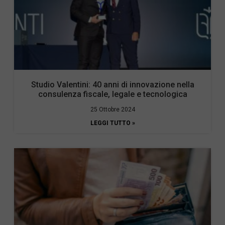
Studio Valentini: 40 anni di innovazione nella
consulenza fiscale, legale e tecnologica
25 Ottobre 2024
LEGGI TUTTO »