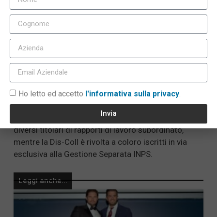
formazione, qualificazione, riqualificazione
professionale e orientamento al lavoro.
Chi ha diritto ai bonus?
L’attenzione è rivolta non solo ai disoccupati
involontari, ma anche agli inoccupati. Per chi
perde il lavoro in modo involontario, l’
INPS
Ho letto ed accetto
l'informativa sulla privacy
.
garantisce la Naspi o la Dis-Coll, a seconda delle
Invia
specifiche del beneficiario. La Naspi è destinata a
diversi titolari di rapporti di lavoro subordinato,
mentre la Dis-Coll è rivolta a coloro iscritti in via
esclusiva alla Gestione Separata INPS.
Leggi anche...