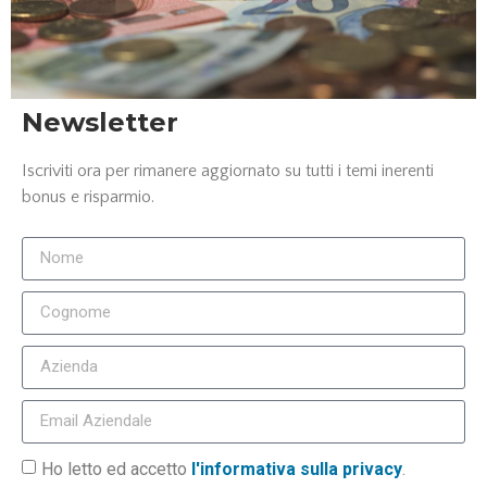
Importo e detrazione
Il bonus zanzariere 2024 senza ristrutturazione
offre uno sconto del 50% sulle spese sostenute,
con un importo massimo di 60.000 euro e una
Newsletter
detrazione massima di 30.000 euro. Tuttavia, se
vengono effettuati interventi concomitanti per
Iscriviti ora per rimanere aggiornato su tutti i temi inerenti
migliorare le condizioni energetiche dell’immobile,
bonus e risparmio.
la percentuale di sconto può arrivare al 70%.
La detrazione ottenuta sarà suddivisa in dieci rate
annuali di pari importo.
Leggi anche:
Cappotto termico 2024: sfruttare
al meglio i bonus per l’efficienza energetica
Leggi anche...
Ho letto ed accetto
l'informativa sulla privacy
.