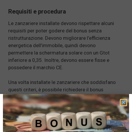
Requisiti e procedura
Le zanzariere installate devono rispettare alcuni
requisiti per poter godere del bonus senza
ristrutturazione. Devono migliorare l’efficienza
energetica dell’immobile, quindi devono
permettere la schermatura solare con un Gtot
inferiore a 0,35. Inoltre, devono essere fisse e
possedere il marchio CE.
Una volta installate le zanzariere che soddisfano
questi criteri, è possibile richiedere il bonus
tramite l’invio di un’apposita scheda sul portale
ufficiale ENEA. È importante inviare la
comunicazione entro 90 giorni dalla conclusione
dei lavori.