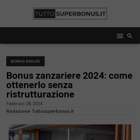
BONUS EDILIZI
Bonus zanzariere 2024: come
ottenerlo senza
ristrutturazione
Febbraio 28, 2024
Redazione Tuttosuperbonus.it