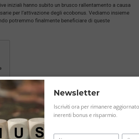
ative iniziali hanno subito un brusco rallentamento a causa
essarie per l’attivazione degli ecobonus. Vediamo insieme
uando potremmo finalmente beneficiare di queste
e
Newsletter
ncentivi
Iscriviti ora per rimanere aggiornato 
li incentivi auto per il 2024 sono stati oggetto di un
inerenti bonus e risparmio.
rincipalmente alla mancanza dell’approvazione definitiva
 parere tecnico è fondamentale per l’avvio del processo.