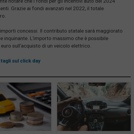
ante notare che i fondi per gli incentivi auto del 2024
nti. Grazie ai fondi avanzati nel 2022, il totale
ro.
i importi concessi. Il contributo statale sarà maggiorato
 e inquinante. L’importo massimo che è possibile
 euro sull’acquisto di un veicolo elettrico.
tagli sul click day