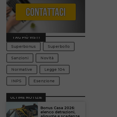
TAG PIÙ VISTI
Superbonus
Superbollo
Sanzioni
Novità
Normative
Legge 104
INPS
Esenzione
ULTIME NOTIZIE
Bonus Casa 2026:
elenco detrazioni,
aliquote e scadenze