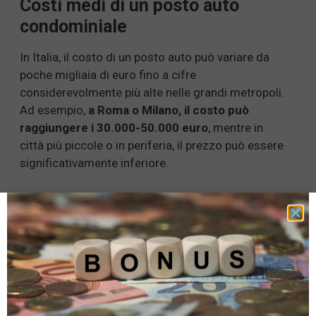
Costi medi di un posto auto
condominiale
In Italia, il costo di un posto auto può variare da
poche migliaia di euro fino a cifre
considerevolmente più alte nelle grandi metropoli.
Ad esempio,
a Roma o Milano, il costo può
raggiungere i 30.000-50.000 euro
, mentre in
città più piccole o in periferia, il prezzo può essere
significativamente inferiore.
Modalità di pagamento
I condomini possono stabilire diverse modalità di
pagamento:
Canone Fisso:
Un pagamento mensile o
annuale indipendentemente dall’uso.